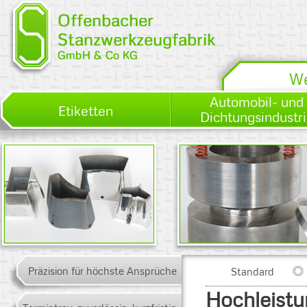
We
Automobil- und
Etiketten
Dichtungsindustr
Standard
Präzision für höchste Ansprüche
Standard
Hochleistungsstähle
Hartmetall
Hochleistu