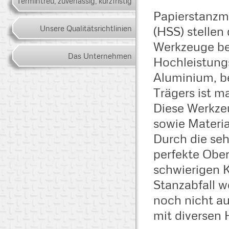
Termintreu, zuverlässig, kurzfristig
Schärfservice
Papierstanzm
(HSS) stellen 
Unsere Qualitätsrichtlinien
Werkzeuge be
Das Unternehmen
Hochleistungs
Aluminium, be
Trägers ist m
Diese Werkzeu
sowie Material
Durch die seh
perfekte Oberf
schwierigen 
Stanzabfall w
noch nicht au
mit diversen 