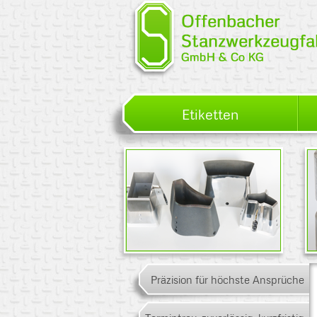
Etiketten
Standard
Präzision für höchste Ansprüche
Hochleistungsstähle
Hartmetall